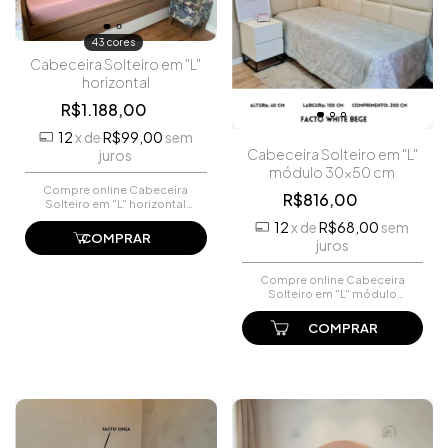
43 cores
Cabeceira Solteiro em "L"
horizontal
R$1.188,00
12
x
de
R$99,00
sem
Cabeceira Solteiro em "L"
juros
módulo 30x50 cm
Compre online Cabeceira
R$816,00
Solteiro em "L" horizontal
por R$1.188,00. Faça seu
12
x
de
R$68,00
sem
pedido e pague-o online.
COMPRAR
juros
Compre online Cabeceira
Solteiro em "L" módulo
30x50 cm por R$816,00.
Faça seu pedido e pague-o
online.