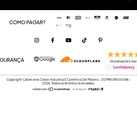
COMO PAGAR?
EGURANÇA
26 avaliações reai
Copyright Cabeceira Clean Industria E Comércio De Móveis - 30798074000186 -
2026. Todos os direitos reservados.