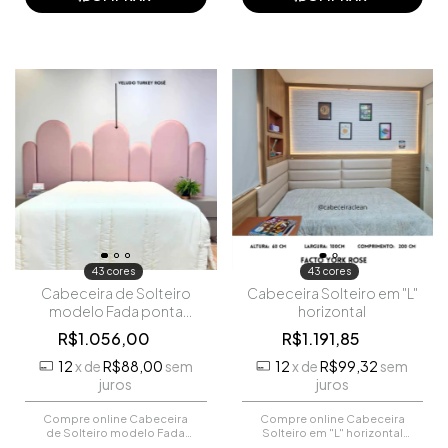
43 cores
43 cores
Cabeceira de Solteiro
Cabeceira Solteiro em "L"
modelo Fada ponta
horizontal
totalmente arredondada
R$1.056,00
R$1.191,85
12
x
de
R$88,00
sem
12
x
de
R$99,32
sem
juros
juros
Compre online Cabeceira
Compre online Cabeceira
de Solteiro modelo Fada
Solteiro em "L" horizontal
ponta totalmente
por R$1.191,85. Faça seu