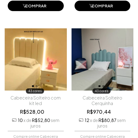
arredondada por
pedido e pague-o online.
COMPRAR
COMPRAR
R$1.056,00. Faça seu
pedido e pague-o online.
43 cores
43 cores
Cabeceira Solteiro com
Cabeceira Solteiro
kit led
Cerquinha
R$528,00
R$970,44
10
x
de
R$52,80
sem
12
x
de
R$80,87
sem
juros
juros
Compre online Cabeceira
Compre online Cabeceira