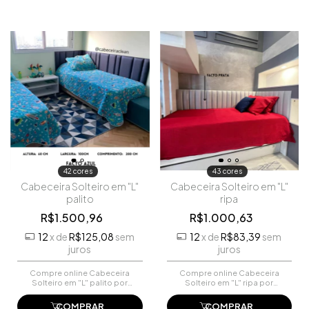
42 cores
43 cores
Cabeceira Solteiro em "L"
Cabeceira Solteiro em "L"
palito
ripa
R$1.500,96
R$1.000,63
12
x
de
R$125,08
sem
12
x
de
R$83,39
sem
juros
juros
Compre online Cabeceira
Compre online Cabeceira
Solteiro em "L" palito por
Solteiro em "L" ripa por
R$1.500,96. Faça seu
R$1.000,63. Faça seu
pedido e pague-o online.
pedido e pague-o online.
COMPRAR
COMPRAR