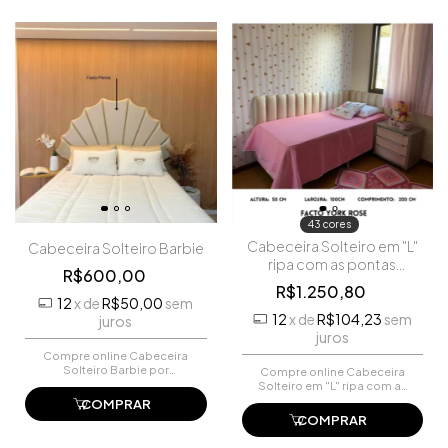
43 cores
Cabeceira Solteiro em "L"
Cabeceira Solteiro Barbie
ripa com as pontas
R$600,00
arredondadas
R$1.250,80
12
x
de
R$50,00
sem
12
x
de
R$104,23
sem
juros
juros
Compre online Cabeceira
Solteiro Barbie por
Compre online Cabeceira
R$600,00. Faça seu
Solteiro em "L" ripa com as
pedido e pague-o online.
pontas arredondadas por
COMPRAR
R$1.250,80. Faça seu
COMPRAR
pedido e pague-o online.