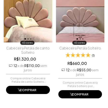
43 cores
43 cores
Cabeceira Petála de canto
Cabeceira Petála Solteiro
Solteiro
(1)
R$1.320,00
R$660,00
12
x
de
R$110,00
sem
juros
12
x
de
R$55,00
sem
juros
Compre online Cabeceira
Petála de canto Solteiro
Compre online Cabeceira
por R$1.320,00. Faça seu
Petála Solteiro por
pedido e pague-o online.
R$660,00. Faça seu
COMPRAR
pedido e pague-o online.
COMPRAR