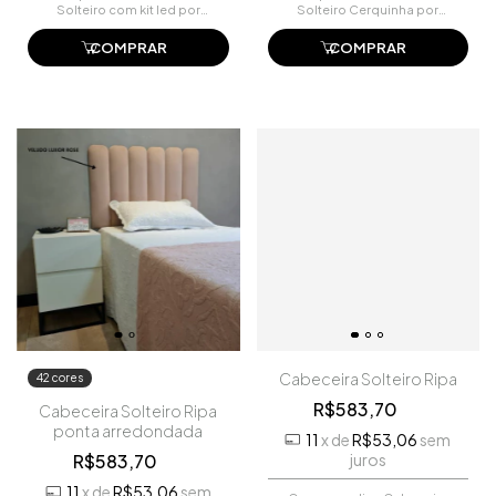
Solteiro com kit led por
Solteiro Cerquinha por
R$528,00. Faça seu
R$970,44. Faça seu pedido
pedido e pague-o online.
e pague-o online.
COMPRAR
COMPRAR
Cabeceira Solteiro Ripa
42 cores
R$583,70
Cabeceira Solteiro Ripa
ponta arredondada
11
x
de
R$53,06
sem
R$583,70
juros
11
x
de
R$53,06
sem