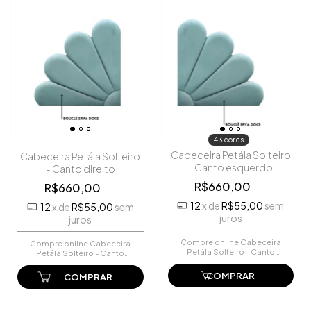
43 cores
Cabeceira Petála Solteiro
Cabeceira Petála Solteiro
- Canto esquerdo
- Canto direito
R$660,00
R$660,00
12
x
de
R$55,00
sem
12
x
de
R$55,00
sem
juros
juros
Compre online Cabeceira
Compre online Cabeceira
Petála Solteiro - Canto
Petála Solteiro - Canto
esquerdo por R$660,00.
direito por R$660,00. Faça
Faça seu pedido e pague-o
seu pedido e pague-o
COMPRAR
online.
online.