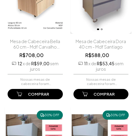
Mesa de Cabeceira Bella
Mesa de Cabeceira Dora
60 cm - Mdf Carvalho
40 cm - Mdf Santiago
Castelli
R$708,00
R$588,00
12
x
de
R$59,00
sem
11
x
de
R$53,45
sem
juros
juros
Nossas mesas de
Nossas mesas de
cabeceira foram
cabeceira foram
projetadas para oferecer
projetadas para oferecer
um equilíbrio perfeito entre
um equilíbrio perfeito entre
estilo e utilidade. Com um
estilo e utilidade. Com um
acabamento impecável em
acabamento impecável em
MDF Carvalho Castell...
MDF Santiago, e pés ...
30% OFF
30% OFF