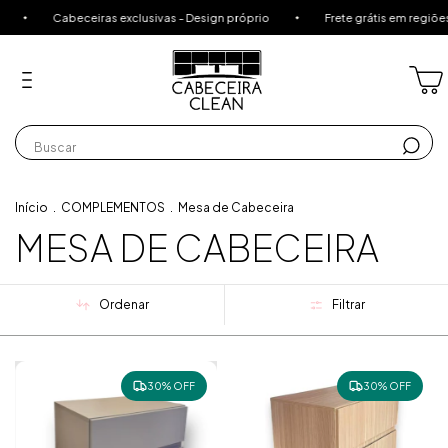
Cabeceiras exclusivas - Design próprio
Frete grátis em regiões 
Início
.
COMPLEMENTOS
.
Mesa de Cabeceira
MESA DE CABECEIRA
Ordenar
Filtrar
30% OFF
30% OFF