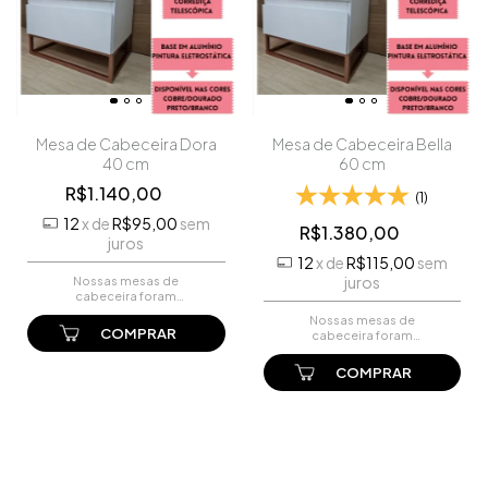
Mesa de Cabeceira Dora
Mesa de Cabeceira Bella
40 cm
60 cm
R$1.140,00
(1)
12
x
de
R$95,00
sem
R$1.380,00
juros
12
x
de
R$115,00
sem
juros
Nossas mesas de
cabeceira foram
projetadas para oferecer
Nossas mesas de
um equilíbrio perfeito entre
cabeceira foram
estilo e utilidade. Com um
projetadas para oferecer
acabamento impecável em
um equilíbrio perfeito entre
MDF branco, elas adi...
estilo e utilidade. Com um
acabamento impecável em
MDF branco, elas adi...