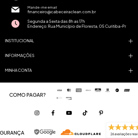
Mande-me email
financeiro@cabeceiraclean.com.br
Segunda a Sexta das 8h as 17h
Endereço: Rua Município de Floresta, 05 Curitiba-Pr
INSTITUCIONAL
INFORMAÇÕES
MINHA CONTA
COMO PAGAR?
EGURANÇA
26 avaliações reai