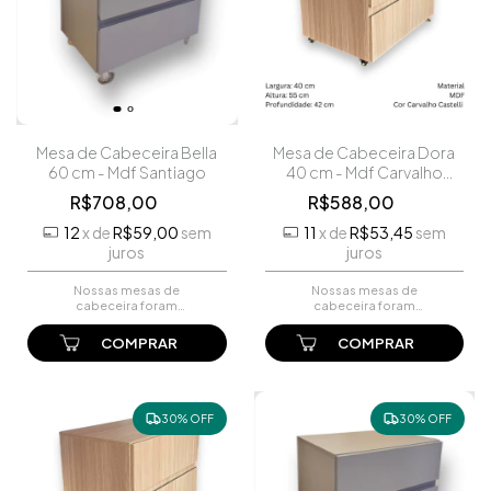
Mesa de Cabeceira Bella
Mesa de Cabeceira Dora
60 cm - Mdf Santiago
40 cm - Mdf Carvalho
Castelli
R$708,00
R$588,00
12
x
de
R$59,00
sem
11
x
de
R$53,45
sem
juros
juros
Nossas mesas de
Nossas mesas de
cabeceira foram
cabeceira foram
projetadas para oferecer
projetadas para oferecer
um equilíbrio perfeito entre
um equilíbrio perfeito entre
estilo e utilidade. Com um
estilo e utilidade. Com um
acabamento impecável em
acabamento impecável em
MDF Santiago, e pés ...
MDF Carvalho Castell...
30% OFF
30% OFF