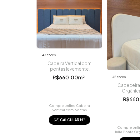
43 cores
Cabeira Vertical com
pontas levemente
arredondadas
R$660,00m²
42 cores
Cabeceira 
Orgânica
R$660
Compre online Cabeira
Vertical com pontas
levemente arredondadas por
R$0,08. Faça seu pedido e
CALCULAR M²
pague-o online.
Compre onli
Julia Ponta Or
por R$6,60. F