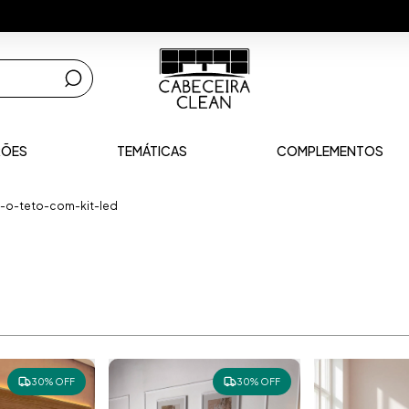
Envio para tod
RÕES
TEMÁTICAS
COMPLEMENTOS
e-o-teto-com-kit-led
30% OFF
30% OFF