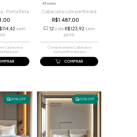
43 cores
ia - Ponta Reta
Cabeceira com perfil e led
73,00
R$1.487,00
$114,42
sem
12
x
de
R$123,92
sem
ros
juros
ne Cabeceira
Compre online Cabeceira
nta Reta por
com perfil e led por
aça seu pedido
R$1.487,00. Faça seu pedido
o online.
e pague-o online.
OMPRAR
COMPRAR
30% OFF
30% OFF