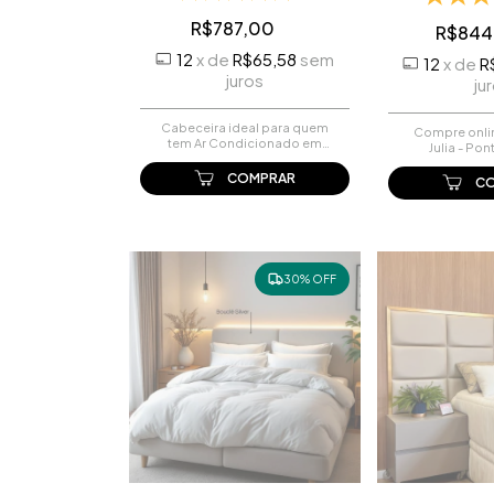
R$787,00
R$844
12
x
de
R$65,58
sem
12
x
de
R
juros
ju
Cabeceira ideal para quem
Compre onli
tem Ar Condicionado em
Julia - Pon
cima da cama
R$844,00. Faç
COMPRAR
pague-o
C
30% OFF