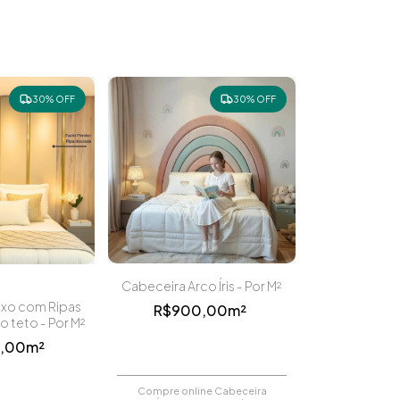
30% OFF
30% OFF
Cabeceira Arco Íris - Por M²
uxo com Ripas
R$900,00m²
o teto - Por M²
,00m²
Compre online Cabeceira