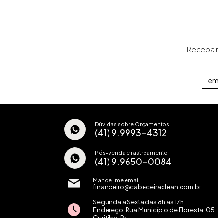
Receba no
Dúvidas sobre Orçamentos
(41) 9.9993-4312
Pós-venda e rastreamento
(41) 9.9650-0084
Mande-me email
financeiro@cabeceiraclean.com.br
Segunda a Sexta das 8h as 17h
Endereço: Rua Município de Floresta, 05
Curitiba-Pr