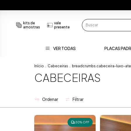
kits de
vale
amostras
presente
VER TODAS
PLACAS PAD
Início
.
Cabeceiras
.
breadcrumbs.cabeceira-luxo-at
CABECEIRAS
Ordenar
Filtrar
30% OFF