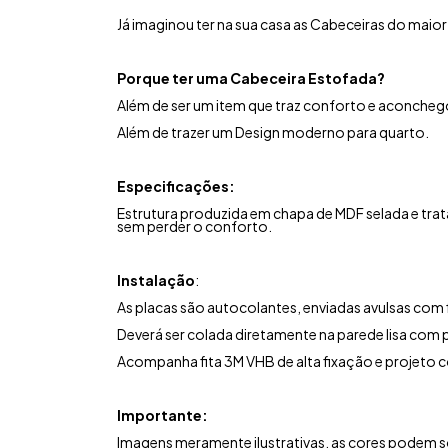
Já imaginou ter na sua casa as Cabeceiras do maio
Porque ter uma Cabeceira Estofada?
Além de ser um item que traz conforto e aconchego
Além de trazer um Design moderno para quarto.
Especificações:
Estrutura produzida em chapa de MDF selada e tra
sem perder o conforto.
Instalação
:
As placas são autocolantes, enviadas avulsas com fi
Deverá ser colada diretamente na parede lisa com p
Acompanha fita 3M VHB de alta fixação e projeto 
Importante:
Imagens meramente ilustrativas, as cores podem s