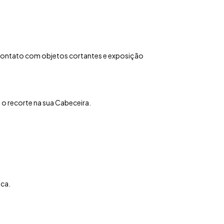
contato com objetos cortantes e exposição
o recorte na sua Cabeceira.
aca.