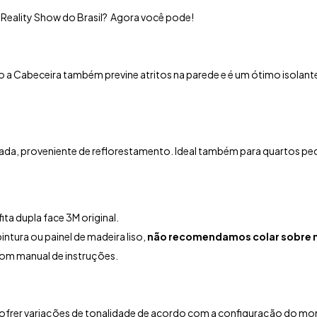
r Reality Show do Brasil? Agora você pode!
 a Cabeceira também previne atritos na parede e é um ótimo isolant
tada, proveniente de reflorestamento.
Ideal também para quartos pe
ta dupla face 3M original.
intura ou painel de madeira liso,
não recomendamos colar sobre n
com manual de instruções.
ofrer variações de tonalidade de acordo com a configuração do moni