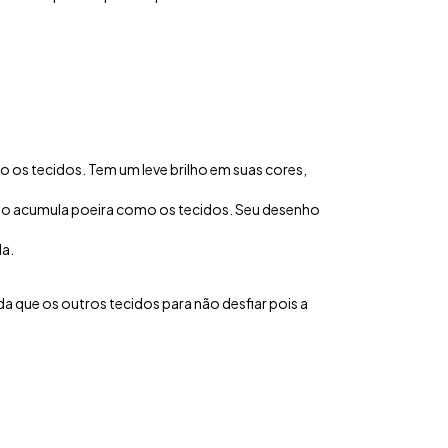
mo os tecidos. Tem um leve brilho em suas cores,
s não acumula poeira como os tecidos. Seu desenho
da.
da que os outros tecidos para não desfiar pois a