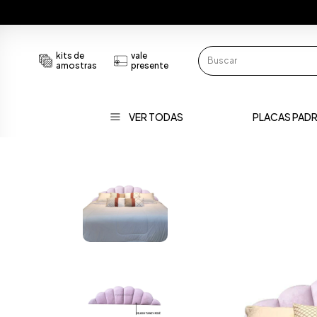
kits de
vale
amostras
presente
VER TODAS
PLACAS PAD