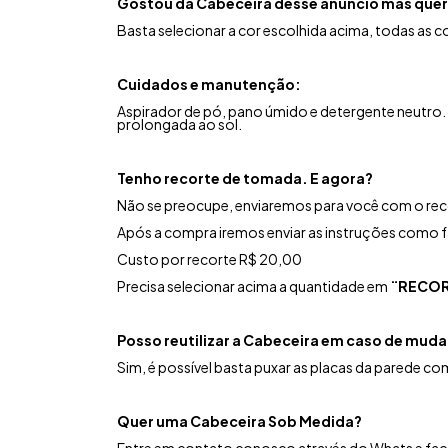
Gostou da Cabeceira desse anúncio mas quer
Basta selecionar a cor escolhida acima, todas as 
Cuidados e manutenção:
Aspirador de pó, pano úmido e detergente neutro.
prolongada ao sol.
Tenho recorte de tomada. E agora?
Não se preocupe, enviaremos para você com o reco
Após a compra iremos enviar as instruções como fa
Custo por recorte R$ 20,00
Precisa selecionar acima a quantidade em
¨RECOR
Posso reutilizar a Cabeceira em caso de mud
Sim, é possível basta puxar as placas da parede com 
Quer uma Cabeceira Sob Medida?
Entre em contato conosco através do Whats e fa