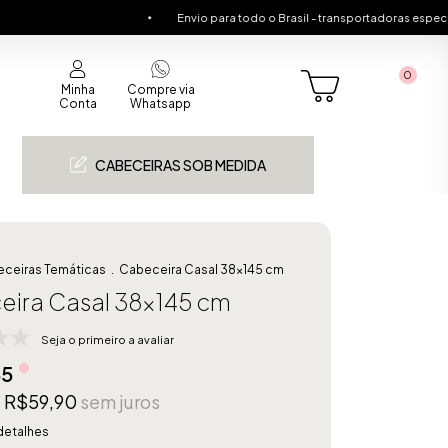
Envio para todo o Brasil - transportadoras especializadas
0
Minha
Compre via
Conta
Whatsapp
CABECEIRAS SOB MEDIDA
ceiras Temáticas
.
Cabeceira Casal 38x145 cm
ira Casal 38x145 cm
Seja o primeiro a avaliar
85
e
R$59,90
sem juros
detalhes