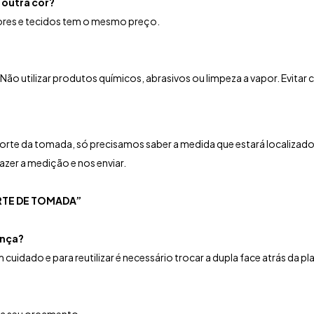
 outra cor?
cores e tecidos tem o mesmo preço.
Não utilizar produtos químicos, abrasivos ou limpeza a vapor.
Evitar 
rte da tomada, só precisamos saber a medida que estará localizado 
zer a medição e nos enviar.
TE DE TOMADA”
ança?
cuidado e para reutilizar é necessário trocar a dupla face atrás da pl
ça seu orçamento.