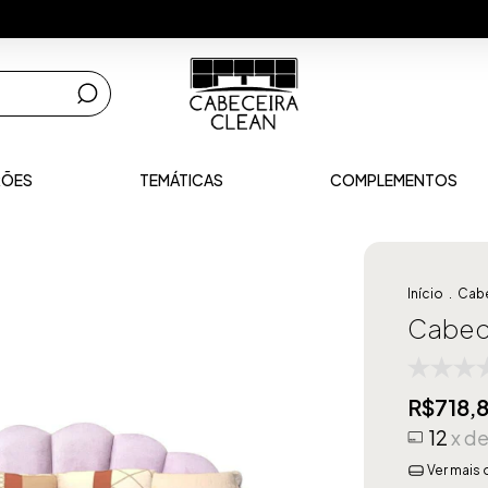
RÕES
TEMÁTICAS
COMPLEMENTOS
Início
.
Cabe
Cabece
R$718,
12
x d
Ver mais 