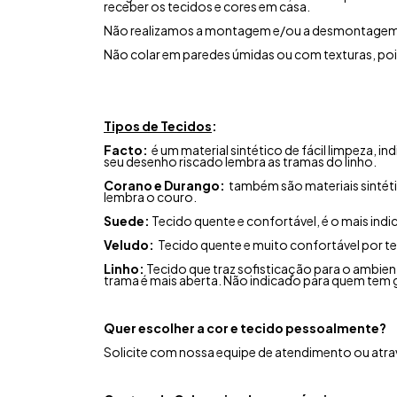
receber os tecidos e cores em casa.
Não realizamos a montagem e/ou a desmontagem
Não colar em paredes úmidas ou com texturas, po
Tipos de Tecidos
:
Facto:
é um material sintético de fácil limpeza, 
seu desenho riscado lembra as tramas do linho.
Corano e Durango:
também são materiais sintéti
lembra o couro.
Suede:
Tecido quente e confortável, é o mais ind
Veludo:
Tecido quente e muito confortável por te
Linho:
Tecido que traz sofisticação para o ambient
trama é mais aberta. Não indicado para quem tem 
Quer escolher a cor e tecido pessoalmente?
Solicite com nossa equipe de atendimento ou atrav