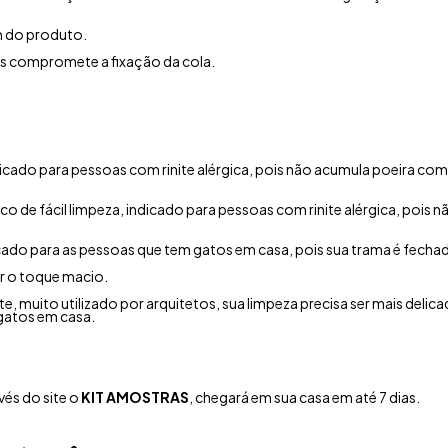
 do produto.
is compromete a fixação da cola.
indicado para pessoas com rinite alérgica, pois não acumula poeira co
co de fácil limpeza, indicado para pessoas com rinite alérgica, poi
icado para as pessoas que tem gatos em casa, pois sua trama é fecha
r o toque macio.
e, muito utilizado por arquitetos, sua limpeza precisa ser mais delica
gatos em casa.
és do site o
KIT AMOSTRAS
, chegará em sua casa em até 7 dias.