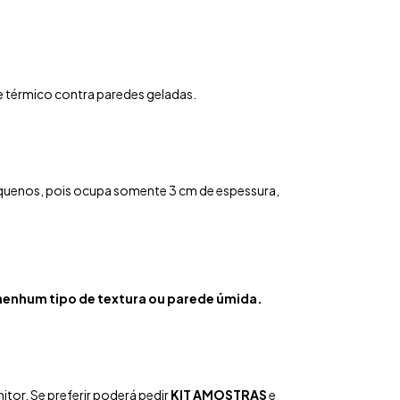
e térmico contra paredes geladas.
quenos, pois ocupa somente 3 cm de espessura,
enhum tipo de textura ou parede úmida.
tor. Se preferir poderá pedir
KIT AMOSTRAS
e