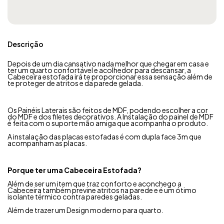
Descrição
Depois de um dia cansativo nada melhor que chegar em casa e
ter um quarto confortável e acolhedor para descansar, a
Cabeceira estofada irá te proporcionar essa sensação além de
te proteger de atritos e da parede gelada.
Os Painéis Laterais são feitos de MDF, podendo escolher a cor
do MDF e dos filetes decorativos. A Instalação do painel de MDF
é feita com o suporte mão amiga que acompanha o produto.
A instalação das placas estofadas é com dupla face 3m que
acompanham as placas.
Porque ter uma Cabeceira Estofada?
Além de ser um item que traz conforto e aconchego a
Cabeceira também previne atritos na parede e é um ótimo
isolante térmico contra paredes geladas.
Além de trazer um Design moderno para quarto.