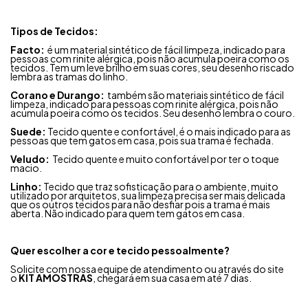
Tipos de Tecidos:
Facto:
é um material sintético de fácil limpeza, indicado para
pessoas com rinite alérgica, pois não acumula poeira como os
tecidos. Tem um leve brilho em suas cores, seu desenho riscado
lembra as tramas do linho.
Corano e Durango:
também são materiais sintético de fácil
limpeza, indicado para pessoas com rinite alérgica, pois não
acumula poeira como os tecidos. Seu desenho lembra o couro.
Suede:
Tecido quente e confortável, é o mais indicado para as
pessoas que tem gatos em casa, pois sua trama é fechada.
Veludo:
Tecido quente e muito confortável por ter o toque
macio.
Linho:
Tecido que traz sofisticação para o ambiente, muito
utilizado por arquitetos, sua limpeza precisa ser mais delicada
que os outros tecidos para não desfiar pois a trama é mais
aberta. Não indicado para quem tem gatos em casa.
Quer escolher a cor e tecido pessoalmente?
Solicite com nossa equipe de atendimento ou através do site
o
KIT AMOSTRAS
, chegará em sua casa em até 7 dias.