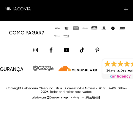
MINHA CONTA
COMO PAGAR?
EGURANÇA
26 avaliações reai
Copyright Cabeceira Clean Industria E Comércio De Móveis - 30798074000186 -
2026. Todos os direitos reservados.