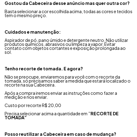
Gostou da Cabeceira desse anúncio mas quer outra cor?
Basta selecionar a cor escolhida acima, todas as cores e tecidos
tem o mesmo preço.
Cuidados e manutenção:
Aspirador de pó, pano úmido e detergente neutro.
Não utilizar
produtos químicos, abrasivos ou limpeza a vapor.
Evitar
contato com objetos cortantes e exposição prolongada ao
sol.
Tenho recorte de tomada. E agora?
Não se preocupe, enviaremos para você com o recorte da
tomada, só precisamos saber a medida que estará localizado o
recorte na sua Cabeceira.
Após a compra iremos enviar as instruções como fazer a
medição e nos enviar.
Custo por recorte R$ 20,00
Precisa selecionar acima a quantidade em
¨RECORTE DE
TOMADA”
Posso reutilizar a Cabeceira em caso de mudança?