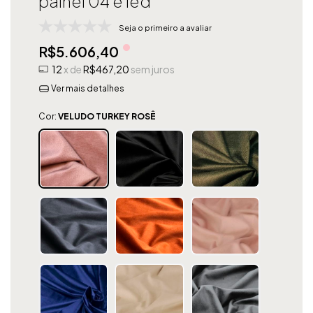
painel 04 e led
Seja o primeiro a avaliar
R$5.606,40
12
x de
R$467,20
sem juros
Ver mais detalhes
Cor:
VELUDO TURKEY ROSÊ