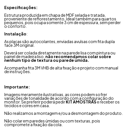
Especificações:
Estrutura produzida em chapa de MDF selada e tratada,
proveniente de reflorestamento.
Ideal também para quartos
pequenos, pois ocupa somente 3 cm de espessura, sem perder
o conforto.
Instalação
:
As placas são autocolantes, enviadas avulsas com fita dupla
face 3M original.
Deverá ser colada diretamente na parede lisa com pintura ou
painel de madeira liso,
não recomendamos colar sobre
nenhum tipo de textura ou parede úmida.
Acompanha fita 3M VHB de alta fixação e projeto com manual
de instruções.
Importante:
Imagens meramente ilustrativas, as cores podem sofrer
variações de tonalidade de acordo com a configuração do
monitor. Se preferir poderá pedir
KIT AMOSTRAS
e receber os
tecidos e cores em casa.
Não realizamos a montagem e/ou a desmontagem do produto.
Não colar em paredes úmidas ou com texturas, pois
compromete a fixação da cola.