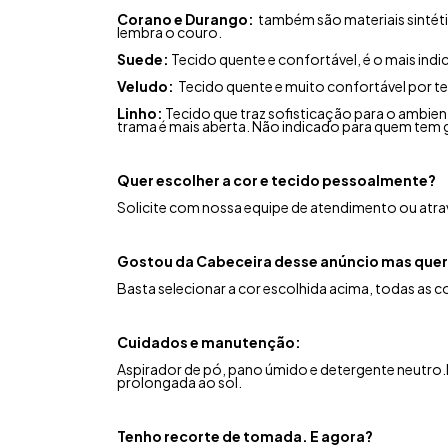
Corano e Durango:
também são materiais sintéti
lembra o couro.
Suede:
Tecido quente e confortável, é o mais ind
Veludo:
Tecido quente e muito confortável por te
Linho:
Tecido que traz sofisticação para o ambient
trama é mais aberta. Não indicado para quem tem 
Quer escolher a cor e tecido pessoalmente?
Solicite com nossa equipe de atendimento ou atrav
Gostou da Cabeceira desse anúncio mas quer
Basta selecionar a cor escolhida acima, todas as 
Cuidados e manutenção:
Aspirador de pó, pano úmido e detergente neutro.
prolongada ao sol.
Tenho recorte de tomada. E agora?