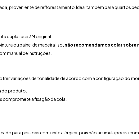
tada, proveniente de reflorestamento.
Ideal também para quartos pe
ta dupla face 3M original.
intura ou painel de madeira liso,
não recomendamos colar sobre n
com manual de instruções.
ofrer variações de tonalidade de acordo com a configuração do moni
 do produto.
is compromete a fixação da cola.
indicado para pessoas com rinite alérgica, pois não acumula poeira co