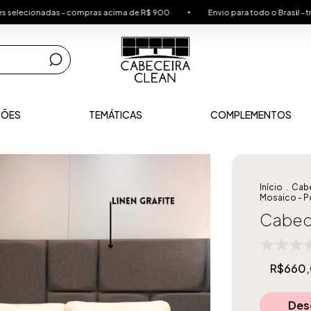
das - compras acima de R$ 900
Envio para todo o Brasil - transportado
RÕES
TEMÁTICAS
COMPLEMENTOS
Início
.
Cabe
Mosaico - P
Cabece
R$660
Des