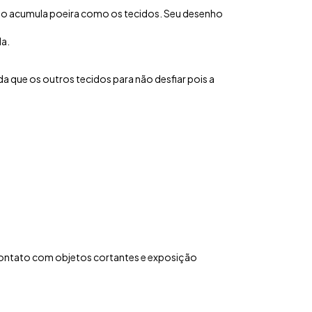
s não acumula poeira como os tecidos. Seu desenho
da.
da que os outros tecidos para não desfiar pois a
contato com objetos cortantes e exposição