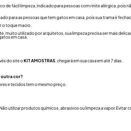
co de fácil limpeza, indicado para pessoas com rinite alérgica, poi
icado para as pessoas que tem gatos em casa, pois sua trama é fecha
r o toque macio.
e, muito utilizado por arquitetos, sua limpeza precisa ser mais delica
gatos em casa.
és do site o
KIT AMOSTRAS
, chegará em sua casa em até 7 dias.
 outra cor?
cores e tecidos tem o mesmo preço.
Não utilizar produtos químicos, abrasivos ou limpeza a vapor.
Evitar 