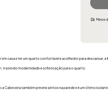
Meios d
 em casa e ter um quarto confortável e acolhedor para descansar, a
m, trazendo modernidade e sofisticação para o quarto.
 a Cabeceira também previne atritos na parede e é um ótimo isolant