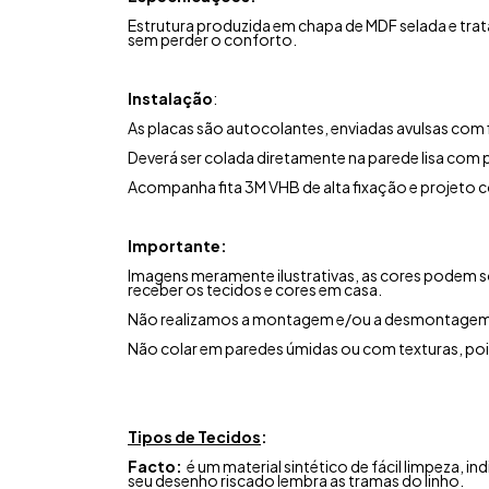
Estrutura produzida em chapa de MDF selada e tra
sem perder o conforto.
Instalação
:
As placas são autocolantes, enviadas avulsas com fi
Deverá ser colada diretamente na parede lisa com p
Acompanha fita 3M VHB de alta fixação e projeto 
Importante:
Imagens meramente ilustrativas, as cores podem s
receber os tecidos e cores em casa.
Não realizamos a montagem e/ou a desmontagem
Não colar em paredes úmidas ou com texturas, po
Tipos de Tecidos
:
Facto:
é um material sintético de fácil limpeza, 
seu desenho riscado lembra as tramas do linho.