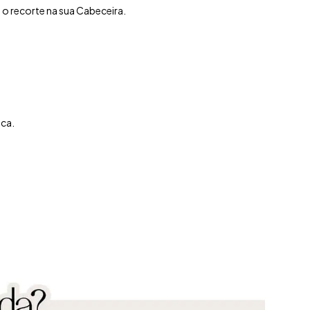
o recorte na sua Cabeceira.
aca.