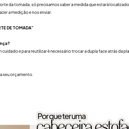
rte da tomada, só precisamos saber a medida que estará localizado 
zer a medição e nos enviar.
TE DE TOMADA”
ança?
cuidado e para reutilizar é necessário trocar a dupla face atrás da pl
ça seu orçamento.