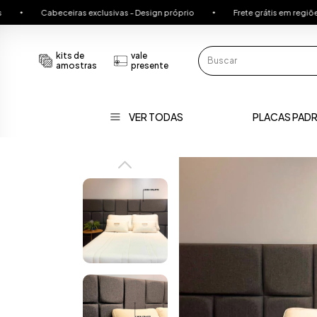
eceiras exclusivas - Design próprio
Frete grátis em regiões seleciona
kits de
vale
amostras
presente
VER TODAS
PLACAS PAD