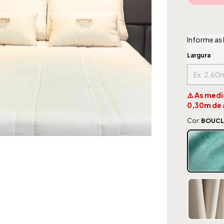
Informe as
Largura
⚠️ As med
0,30m de 
Cor:
BOUCL