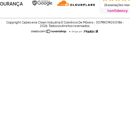
EGURANÇA
26 avaliações reai
Copyright Cabeceira Clean Industria E Comércio De Móveis - 30798074000186 -
2026. Todos os direitos reservados.