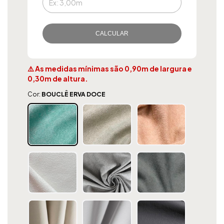
CALCULAR
⚠️ As medidas mínimas são 0,90m de largura e
0,30m de altura.
Cor:
BOUCLÊ ERVA DOCE