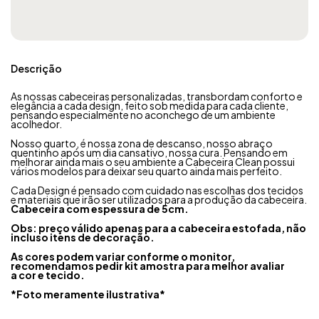
Descrição
As nossas cabeceiras personalizadas, transbordam conforto e
elegância a cada design, feito sob medida para cada cliente,
pensando especialmente no aconchego de um ambiente
acolhedor.
Nosso quarto, é nossa zona de descanso, nosso abraço
quentinho após um dia cansativo, nossa cura. Pensando em
melhorar ainda mais o seu ambiente a Cabeceira Clean possui
vários modelos para deixar seu quarto ainda mais perfeito.
Cada Design é pensado com cuidado nas escolhas dos tecidos
e materiais que irão ser utilizados para a produção da cabeceira.
Cabeceira com espessura de 5cm.
Obs: preço válido apenas para a cabeceira estofada, não
incluso itens de decoração.
As cores podem variar conforme o monitor,
recomendamos pedir kit amostra para melhor avaliar
a cor e tecido.
*Foto meramente ilustrativa*