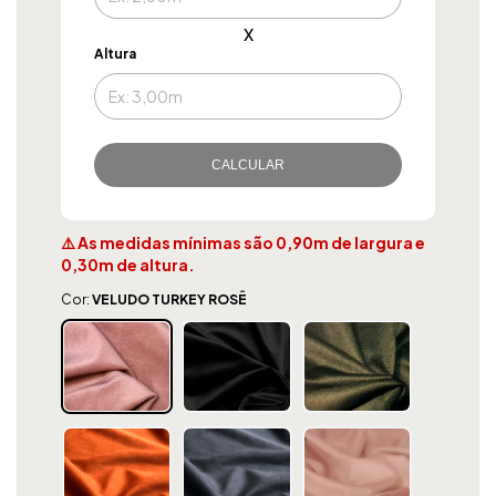
x
Altura
CALCULAR
⚠️ As medidas mínimas são 0,90m de largura e
0,30m de altura.
Cor:
VELUDO TURKEY ROSÊ