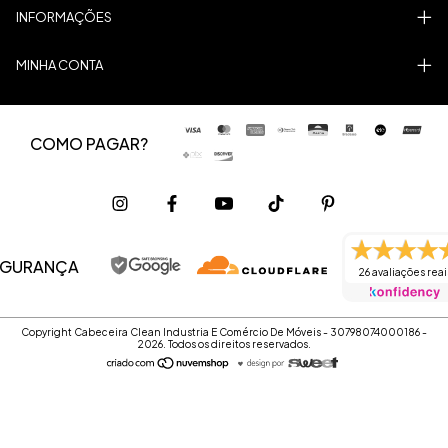
INFORMAÇÕES
MINHA CONTA
COMO PAGAR?
EGURANÇA
26 avaliações reai
Copyright Cabeceira Clean Industria E Comércio De Móveis - 30798074000186 -
2026. Todos os direitos reservados.