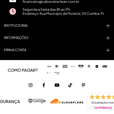
financeiro@cabeceiraclean.com.br
Segunda a Sexta das 8h as 17h
Endereço: Rua Município de Floresta, 05 Curitiba-Pr
INSTITUCIONAL
INFORMAÇÕES
MINHA CONTA
COMO PAGAR?
EGURANÇA
26 avaliações reai