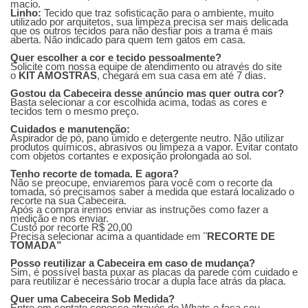
macio.
Linho:
Tecido que traz sofisticação para o ambiente, muito
utilizado por arquitetos, sua limpeza precisa ser mais delicada
que os outros tecidos para não desfiar pois a trama é mais
aberta. Não indicado para quem tem gatos em casa.
Quer escolher a cor e tecido pessoalmente?
Solicite com nossa equipe de atendimento ou através do site
o
KIT AMOSTRAS
, chegará em sua casa em até 7 dias.
Gostou da Cabeceira desse anúncio mas quer outra cor?
Basta selecionar a cor escolhida acima, todas as cores e
tecidos tem o mesmo preço.
Cuidados e manutenção:
Aspirador de pó, pano úmido e detergente neutro.
Não utilizar
produtos químicos, abrasivos ou limpeza a vapor.
Evitar contato
com objetos cortantes e exposição prolongada ao sol.
Tenho recorte de tomada. E agora?
Não se preocupe, enviaremos para você com o recorte da
tomada, só precisamos saber a medida que estará localizado o
recorte na sua Cabeceira.
Após a compra iremos enviar as instruções como fazer a
medição e nos enviar.
Custo por recorte R$ 20,00
Precisa selecionar acima a quantidade em
¨RECORTE DE
TOMADA”
Posso reutilizar a Cabeceira em caso de mudança?
Sim, é possível basta puxar as placas da parede com cuidado e
para reutilizar é necessário trocar a dupla face atrás da placa.
Quer uma Cabeceira Sob Medida?
Entre em contato conosco através do Whats e faça seu