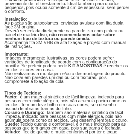
proveniente de reflorestamento.
Ideal também para quartos
pequenos, pois ocupa somente 3 cm de espessura, sem perder
o conforto.
Instalação
:
As placas são autocolantes, enviadas avulsas com fita dupla
face 3M original.
Deverá ser colada diretamente na parede lisa com pintura ou
painel de madeira liso,
não recomendamos colar sobre
nenhum tipo de textura ou parede úmida.
Acompanha fita 3M VHB de alta fixação e projeto com manual
de instruções.
Importante:
Imagens meramente ilustrativas, as cores podem sofrer
variações de tonalidade de acordo com a configuração do
monitor. Se preferir poderá pedir
KIT AMOSTRAS
e receber os
tecidos e cores em casa.
Não realizamos a montagem e/ou a desmontagem do produto.
Não colar em paredes úmidas ou com texturas, pois
compromete a fixação da cola.
Tipos de Tecidos
:
Facto:
é um material sintético de fácil limpeza, indicado para
pessoas com rinite alérgica, pois não acumula poeira como os
tecidos. Tem um leve brilho em suas cores, seu desenho
riscado lembra as tramas do linho.
Corano e Durango:
também são materiais sintético de fácil
limpeza, indicado para pessoas com rinite alérgica, pois não
acumula poeira como os tecidos. Seu desenho lembra o couro.
Suede:
Tecido quente e confortável, é o mais indicado para as
pessoas que tem gatos em casa, pois sua trama é fechada.
Veludo:
Tecido quente e muito confortável por ter o toque