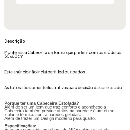
Descrição
Monte a sua Cabeceira da forma que preferir com os módulos
35x60cm
Este anúncio não incluí perfi, led ou ripados.
As fotos são somente ilustrativas para decisão da cor e tecido.
Porque ter uma Cabeceira Estofada?
Além de ser um item que traz conforto e aconchego a
Cabeceira também previne atritos na parede e é um ótimo
isolante térmico contra paredes geladas.
Além de trazer um Design moderno para quarto.
Especificações:
Estrutura produzida em chapa de MDF selada e tratada,