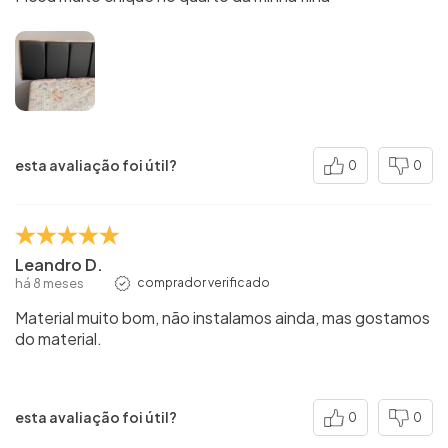
esta avaliação foi útil?
0
0
Leandro D.
há 8 meses
comprador verificado
Material muito bom, não instalamos ainda, mas gostamos
do material.
esta avaliação foi útil?
0
0