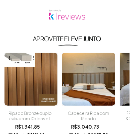
Produtos similares
Cab
Ripado Bronze duplo-
Cabeceira Ripa com
com
caixa com 10 ripas e 10
Ripado
filetes
R
R$1.341,85
R$3.040,73