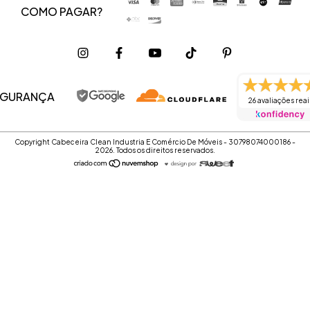
COMO PAGAR?
EGURANÇA
26 avaliações reai
Copyright Cabeceira Clean Industria E Comércio De Móveis - 30798074000186 -
2026. Todos os direitos reservados.