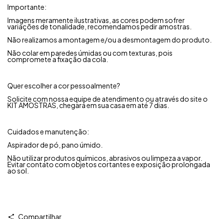
Importante:
Imagens meramente ilustrativas, as cores podem sofrer
variações de tonalidade, recomendamos pedir amostras.
Não realizamos a montagem e/ou a desmontagem do produto.
Não colar em paredes úmidas ou com texturas, pois
compromete a fixação da cola.
Quer escolher a cor pessoalmente?
Solicite com nossa equipe de atendimento ou através do site o
KIT AMOSTRAS, chegará em sua casa em até 7 dias.
Cuidados e manutenção:
Aspirador de pó, pano úmido.
Não utilizar produtos químicos, abrasivos ou limpeza a vapor.
Evitar contato com objetos cortantes e exposição prolongada
ao sol.
Compartilhar