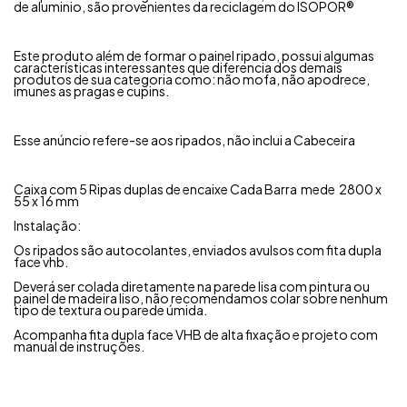
de aluminio, são provenientes da reciclagem do ISOPOR®
Este produto além de formar o painel ripado, possui algumas
características interessantes que diferencia dos demais
produtos de sua categoria como: não mofa, não apodrece,
imunes as pragas e cupins.
Esse anúncio refere-se aos ripados, não inclui a Cabeceira
Caixa com 5 Ripas duplas de encaixe
Cada Barra mede 2800 x
55 x 16 mm
Instalação:
Os ripados são autocolantes, enviados avulsos com fita dupla
face vhb.
Deverá ser colada diretamente na parede lisa com pintura ou
painel de madeira liso, não recomendamos colar sobre nenhum
tipo de textura ou parede úmida.
Acompanha fita dupla face VHB de alta fixação e projeto com
manual de instruções.