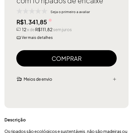
com 10 ripados de encaixe
Seja o primeiro a avaliar
R$1.341,85
12
x de
R$111,82
sem juros
Ver mais detalhes
Meios de envio
Descrição
Os ripados são ecológicos e sustentáveis, não são madeiras ou