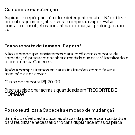
Cuidados e manutenção:
Aspirador de pó, pano úmido e detergente neutro.
Não utilizar
produtos químicos, abrasivos ou limpeza a vapor.
Evitar
contato com objetos cortantes e exposição prolongada ao
sol.
Tenho recorte de tomada. E agora?
Não se preocupe, enviaremos para você com o recorte da
tomada, só precisamos saber a medida que estará localizado o
recorte na sua Cabeceira.
Após a compra iremos enviar as instruções como fazer a
medição e nos enviar.
Custo por recorte R$ 20,00
Precisa selecionar acima a quantidade em
¨RECORTE DE
TOMADA”
Posso reutilizar a Cabeceira em caso de mudança?
Sim, é possível basta puxar as placas da parede com cuidado e
para reutilizar é necessário trocar a dupla face atrás da placa.