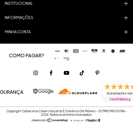
INSTITUCIONAL
INFORMAÇÕES
MINHA CONTA
COMO PAGAR?
EGURANÇA
26 avaliações reai
Copyright Cabeceira Clean Industria E Comércio De Móveis - 30798074000186 -
2026. Todos os direitos reservados.