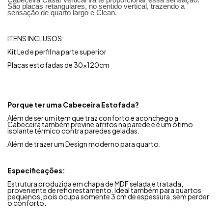
São placas retangulares, no sentido vertical, trazendo a
sensação de quarto largo e Clean.
ITENS INCLUSOS:
Kit Led e perfil na parte superior
Placas estofadas de 30x120cm
Porque ter uma Cabeceira Estofada?
Além de ser um item que traz conforto e aconchego a
Cabeceira também previne atritos na parede e é um ótimo
isolante térmico contra paredes geladas.
Além de trazer um Design moderno para quarto.
Especificações:
Estrutura produzida em chapa de MDF selada e tratada,
proveniente de reflorestamento.
Ideal também para quartos
pequenos, pois ocupa somente 3 cm de espessura, sem perder
o conforto.