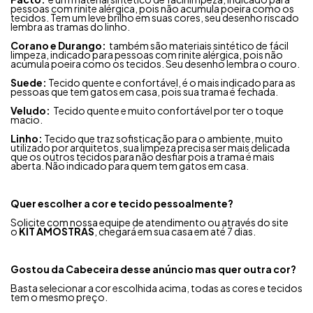
pessoas com rinite alérgica, pois não acumula poeira como os
tecidos. Tem um leve brilho em suas cores, seu desenho riscado
lembra as tramas do linho.
Corano e Durango:
também são materiais sintético de fácil
limpeza, indicado para pessoas com rinite alérgica, pois não
acumula poeira como os tecidos. Seu desenho lembra o couro.
Suede:
Tecido quente e confortável, é o mais indicado para as
pessoas que tem gatos em casa, pois sua trama é fechada.
Veludo:
Tecido quente e muito confortável por ter o toque
macio.
Linho:
Tecido que traz sofisticação para o ambiente, muito
utilizado por arquitetos, sua limpeza precisa ser mais delicada
que os outros tecidos para não desfiar pois a trama é mais
aberta. Não indicado para quem tem gatos em casa.
Quer escolher a cor e tecido pessoalmente?
Solicite com nossa equipe de atendimento ou através do site
o
KIT AMOSTRAS
, chegará em sua casa em até 7 dias.
Gostou da Cabeceira desse anúncio mas quer outra cor?
Basta selecionar a cor escolhida acima, todas as cores e tecidos
tem o mesmo preço.