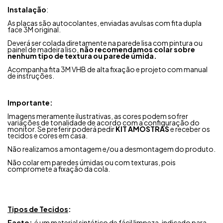
Instalação
:
As placas são autocolantes, enviadas avulsas com fita dupla
face 3M original.
Deverá ser colada diretamente na parede lisa com pintura ou
painel de madeira liso,
não recomendamos colar sobre
nenhum tipo de textura ou parede úmida.
Acompanha fita 3M VHB de alta fixação e projeto com manual
de instruções.
Importante:
Imagens meramente ilustrativas, as cores podem sofrer
variações de tonalidade de acordo com a configuração do
monitor. Se preferir poderá pedir
KIT AMOSTRAS
e receber os
tecidos e cores em casa.
Não realizamos a montagem e/ou a desmontagem do produto.
Não colar em paredes úmidas ou com texturas, pois
compromete a fixação da cola.
Tipos de Tecidos
:
Facto:
é um material sintético de fácil limpeza, indicado para