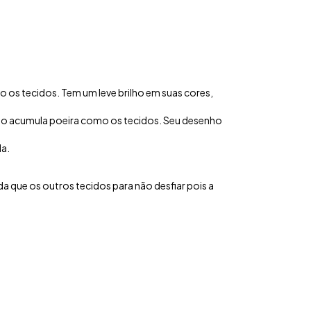
mo os tecidos. Tem um leve brilho em suas cores,
s não acumula poeira como os tecidos. Seu desenho
da.
da que os outros tecidos para não desfiar pois a