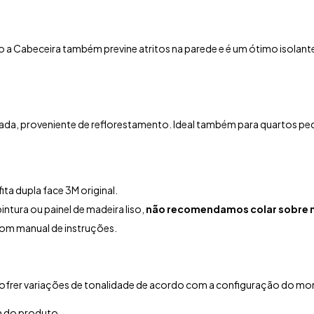
 a Cabeceira também previne atritos na parede e é um ótimo isolant
tada, proveniente de reflorestamento.
Ideal também para quartos pe
ta dupla face 3M original.
intura ou painel de madeira liso,
não recomendamos colar sobre n
com manual de instruções.
ofrer variações de tonalidade de acordo com a configuração do moni
 do produto.