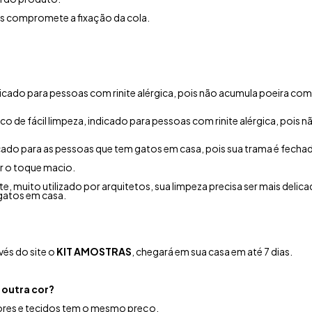
is compromete a fixação da cola.
indicado para pessoas com rinite alérgica, pois não acumula poeira co
co de fácil limpeza, indicado para pessoas com rinite alérgica, poi
icado para as pessoas que tem gatos em casa, pois sua trama é fecha
r o toque macio.
e, muito utilizado por arquitetos, sua limpeza precisa ser mais delica
gatos em casa.
és do site o
KIT AMOSTRAS
, chegará em sua casa em até 7 dias.
 outra cor?
cores e tecidos tem o mesmo preço.