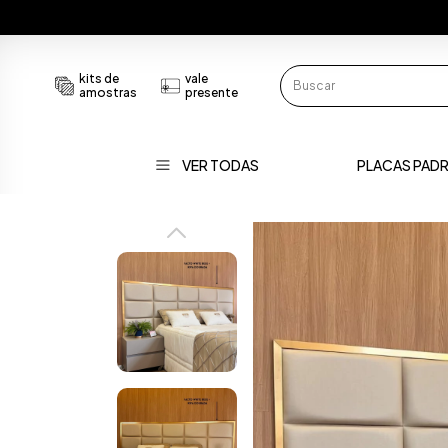
kits de
vale
amostras
presente
VER TODAS
PLACAS PAD