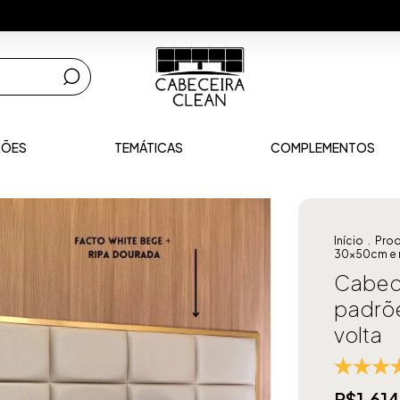
RÕES
TEMÁTICAS
COMPLEMENTOS
Início
.
Pro
30x50cm e r
Cabec
padrõ
volta
R$1.61