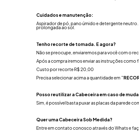
Cuidados e manutenção:
Aspirador de pó, pano úmido e detergente neutro.
prolongada ao sol.
Tenho recorte de tomada. E agora?
Não se preocupe, enviaremos para você com o reco
Após a compra iremos enviar as instruções como fa
Custo por recorte R$ 20,00
Precisa selecionar acima a quantidade em
¨RECOR
Posso reutilizar a Cabeceira em caso de mud
Sim, é possível basta puxar as placas da parede com 
Quer uma Cabeceira Sob Medida?
Entre em contato conosco através do Whats e fa