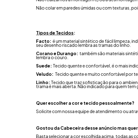
Não colar em paredes úmidas ou com texturas, po
Tipos de Tecidos
:
Facto:
é um material sintético de fácil limpeza, 
seu desenho riscado lembra as tramas do linho.
Corano e Durango:
também são materiais sintéti
lembra o couro.
Suede:
Tecido quente e confortável, é o mais ind
Veludo:
Tecido quente e muito confortável por te
Linho:
Tecido que traz sofisticação para o ambient
trama é mais aberta. Não indicado para quem tem 
Quer escolher a cor e tecido pessoalmente?
Solicite com nossa equipe de atendimento ou atrav
Gostou da Cabeceira desse anúncio mas quer
Basta selecionar a cor escolhida acima, todas as 