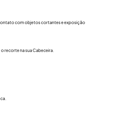
contato com objetos cortantes e exposição
o recorte na sua Cabeceira.
aca.