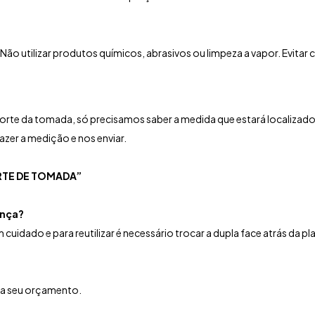
Não utilizar produtos químicos, abrasivos ou limpeza a vapor.
Evitar 
rte da tomada, só precisamos saber a medida que estará localizado 
zer a medição e nos enviar.
TE DE TOMADA”
ança?
cuidado e para reutilizar é necessário trocar a dupla face atrás da pl
ça seu orçamento.