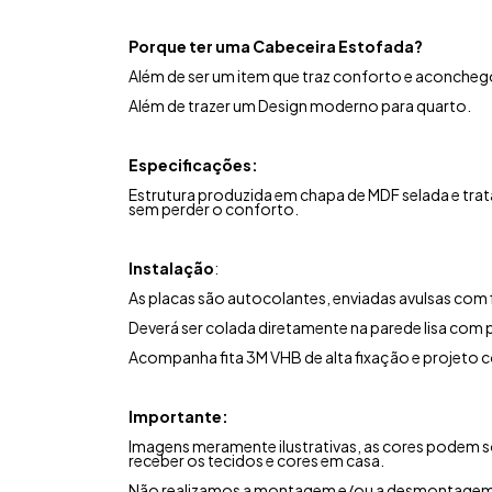
Porque ter uma Cabeceira Estofada?
Além de ser um item que traz conforto e aconchego
Além de trazer um Design moderno para quarto.
Especificações:
Estrutura produzida em chapa de MDF selada e tra
sem perder o conforto.
Instalação
:
As placas são autocolantes, enviadas avulsas com fi
Deverá ser colada diretamente na parede lisa com p
Acompanha fita 3M VHB de alta fixação e projeto 
Importante:
Imagens meramente ilustrativas, as cores podem s
receber os tecidos e cores em casa.
Não realizamos a montagem e/ou a desmontagem