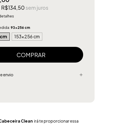
e
R$134,50
sem juros
detalhes
edida:
93x256 cm
 cm
153x256 cm
e envio
Cabeceira Clean
irá te proporcionar essa