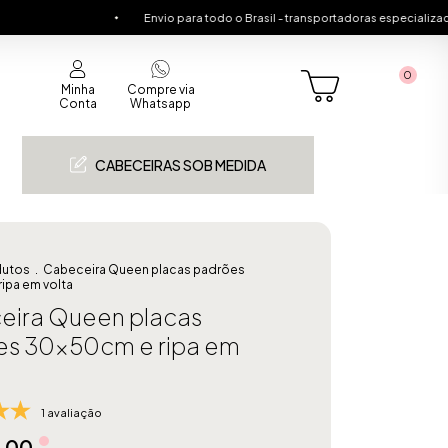
Envio para todo o Brasil - transportadoras especializadas
C
0
Minha
Compre via
Conta
Whatsapp
CABECEIRAS SOB MEDIDA
dutos
.
Cabeceira Queen placas padrões
ipa em volta
eira Queen placas
es 30x50cm e ripa em
1 avaliação
4,00