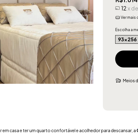
12
x d
Ver mais 
Escolha a m
93x256
Meios d
 em casa e ter um quarto confortável e acolhedor para descansar, a