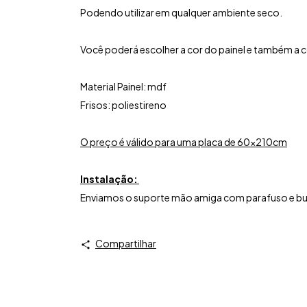
Podendo utilizar em qualquer ambiente seco.
Você poderá escolher a cor do painel e também a c
Material Painel: mdf
Frisos: poliestireno
O preço é válido para uma placa de 60x210cm
Instalação:
Enviamos o suporte mão amiga com parafuso e buch
Compartilhar