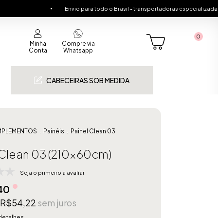
Envio para todo o Brasil - transportadoras especializadas
Cabeceira
0
Minha
Compre via
Conta
Whatsapp
CABECEIRAS SOB MEDIDA
PLEMENTOS
.
Painéis
.
Painel Clean 03
 Clean 03 (210x60cm)
Seja o primeiro a avaliar
40
R$54,22
sem juros
detalhes