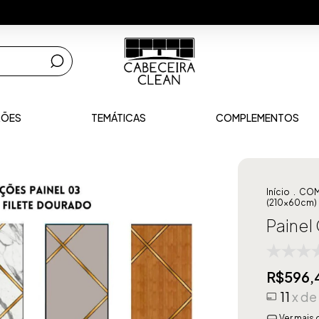
RÕES
TEMÁTICAS
COMPLEMENTOS
Início
.
COM
(210x60cm)
Painel
R$596,
11
x de
Ver mais 