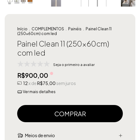
Início
.
COMPLEMENTOS
.
Painéis
.
Painel Clean 11
(250x60cm) com led
Painel Clean 11 (250x60cm)
com led
Seja o primeiro a avaliar
R$900,00
12
x de
R$75,00
sem juros
Ver mais detalhes
Meios de envio