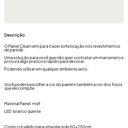
Descrição
O Painel Clean vem para trazer sofisticação nos revestimentos
de parede.
Uma solução para você que não quer contratar um marceneiro e
procura algo pratico e rápido para decorar.
Podendo utilizar em qualquer ambiente seco.
Você poderá escolher a cor do painel e também a cor dos frisos
que ele compõe.
Material Painel: mdf
LED: branco quente
O preço é válido para uma placa de 60x250cm