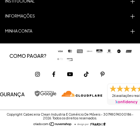
INSTITUCIONAL
INFORMAÇÕES
MINHA CONTA
COMO PAGAR?
EGURANÇA
26 avaliações reai
Copyright Cabeceira Clean Industria E Comércio De Móveis - 30798074000186 -
2026. Todos os direitos reservados.