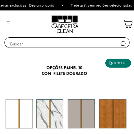
sivas - Design próprio
Frete grátis em regiões selecionadas - compras
30% OFF