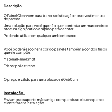
Descrição
O Painel Clean vem para trazer sofisticação nos revestimentos
de parede.
Uma solução para você que não quer contratar um marceneiro e
procura algo pratico e rápido para decorar.
Podendo utilizar em qualquer ambiente seco.
Você poderá escolher a cor do painel e também a cor dos frisos
que ele compõe.
Material Painel: mdf
Frisos: poliestireno
O preço é válido para uma placa de 60x60cm
Instalação:
Enviamos o suporte mão amiga com parafuso e bucha para o
cliente fazer a instalação.