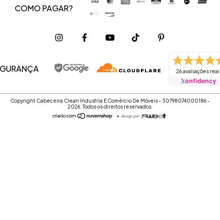
COMO PAGAR?
EGURANÇA
26 avaliações reai
Copyright Cabeceira Clean Industria E Comércio De Móveis - 30798074000186 -
2026. Todos os direitos reservados.